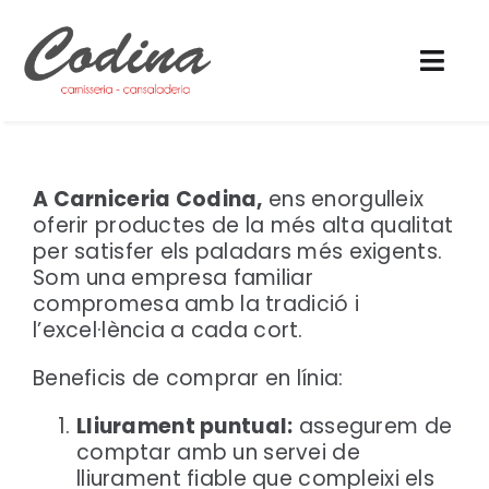
Skip
to
content
Togg
Navi
Inici
A Carniceria Codina,
ens enorgulleix
Can Codina
oferir productes de la més alta qualitat
per satisfer els paladars més exigents.
Els nostres productes
Som una empresa familiar
compromesa amb la tradició i
Serveis
l’excel·lència a cada cort.
Beneficis de comprar en línia:
Notícies
Lliurament puntual:
assegurem de
comptar amb un servei de
Contacte
lliurament fiable que compleixi els